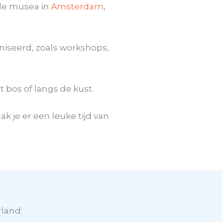
ele musea in
Amsterdam
,
aniseerd, zoals workshops,
t bos of langs de kust.
k je er een leuke tijd van
rland: