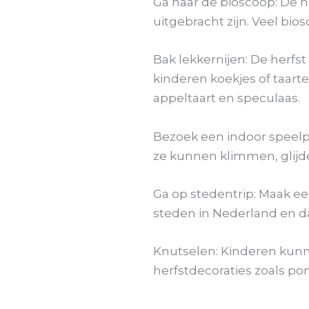
Ga naar de bioscoop: De h
uitgebracht zijn. Veel bi
Bak lekkernijen: De herfs
kinderen koekjes of taart
appeltaart en speculaas.
Bezoek een indoor speelpa
ze kunnen klimmen, glijde
Ga op stedentrip: Maak e
steden in Nederland en da
Knutselen: Kinderen kunne
herfstdecoraties zoals 