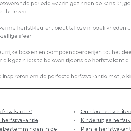
 betoverende periode waarin gezinnen de kans krij
te beleven.
 warme herfstkleuren, biedt talloze mogelijkheden 
zellige sfeer.
eurrijke bossen en pompoenboerderijen tot het de
oor elk gezin iets te beleven tijdens de herfstvakantie.
je inspireren om de perfecte herfstvakantie met je k
rfstvakantie?
Outdoor activiteiten
 herfstvakantie
Kinderuitjes herfst
tiebestemmingen in de
Plan je herfstvakant