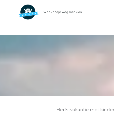
Ga
naar
Weekendje weg met kids
de
inhoud
Herfstvakantie met kinde