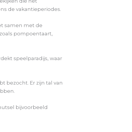
ekijken die net
ens de vakantieperiodes.
niet samen met de
, zoals pompoentaart,
dekt speelparadijs, waar
t bezocht. Er zijn tal van
ebben.
nutsel bijvoorbeeld