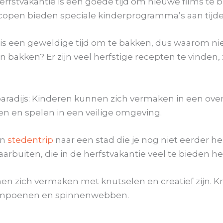
erfstvakantie is een goede tijd om nieuwe films te b
oscopen bieden speciale kinderprogramma’s aan tijd
t is een geweldige tijd om te bakken, dus waarom 
en bakken? Er zijn veel herfstige recepten te vinden
radijs: Kinderen kunnen zich vermaken in een over
n en spelen in een veilige omgeving.
en
stedentrip
naar een stad die je nog niet eerder heb
arbuiten, die in de herfstvakantie veel te bieden h
n zich vermaken met knutselen en creatief zijn. K
pompoenen en spinnenwebben.