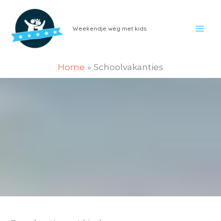
Ga
naar
Weekendje weg met kids
de
inhoud
Home
Schoolvakanties