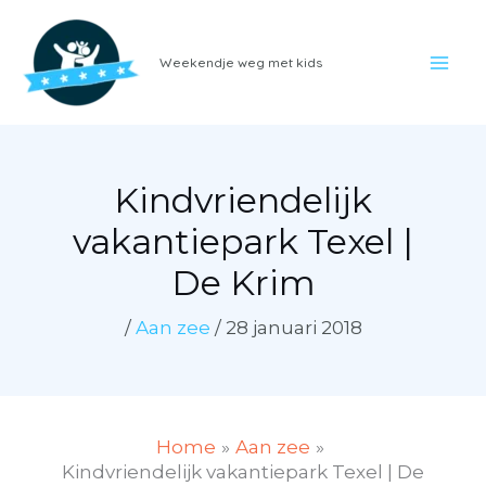
Ga
naar
Weekendje weg met kids
de
inhoud
Kindvriendelijk
vakantiepark Texel |
De Krim
/
Aan zee
/
28 januari 2018
Home
Aan zee
Kindvriendelijk vakantiepark Texel | De