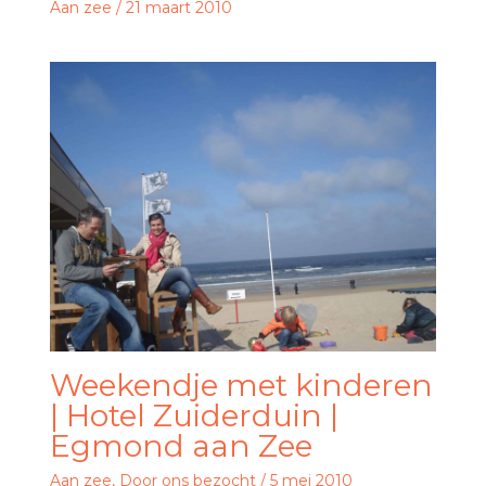
Aan zee
/
21 maart 2010
Weekendje met kinderen
| Hotel Zuiderduin |
Egmond aan Zee
Aan zee
,
Door ons bezocht
/
5 mei 2010