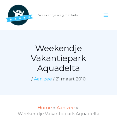
Ga
naar
Weekendje weg met kids
de
inhoud
Weekendje
Vakantiepark
Aquadelta
/
Aan zee
/
21 maart 2010
Home
Aan zee
Weekendje Vakantiepark Aquadelta