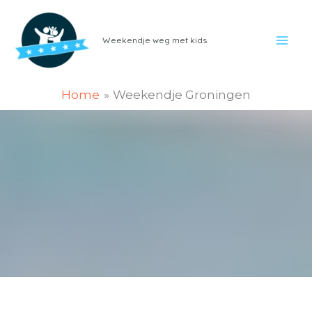
Ga
naar
Weekendje weg met kids
de
inhoud
Home
Weekendje Groningen