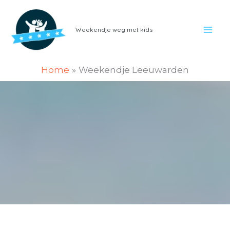
Ga
naar
Weekendje weg met kids
de
inhoud
Home
Weekendje Leeuwarden