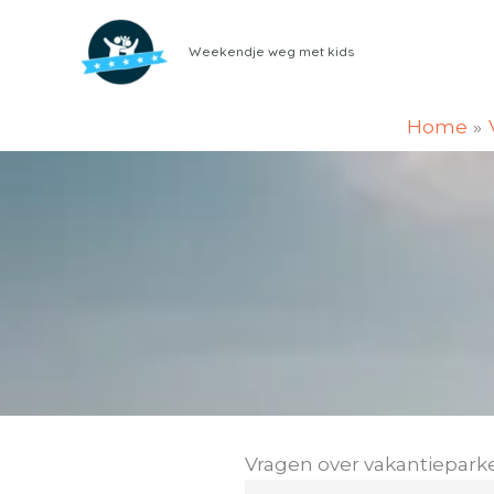
Ga
naar
Weekendje weg met kids
de
inhoud
Home
Vragen over vakantiepark