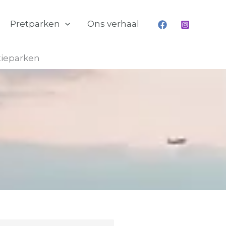
Pretparken
Ons verhaal
tieparken