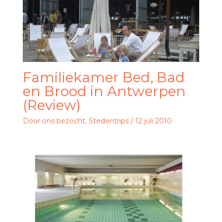
Familiekamer Bed, Bad
en Brood in Antwerpen
(Review)
Door ons bezocht
,
Stedentrips
/
12 juli 2010