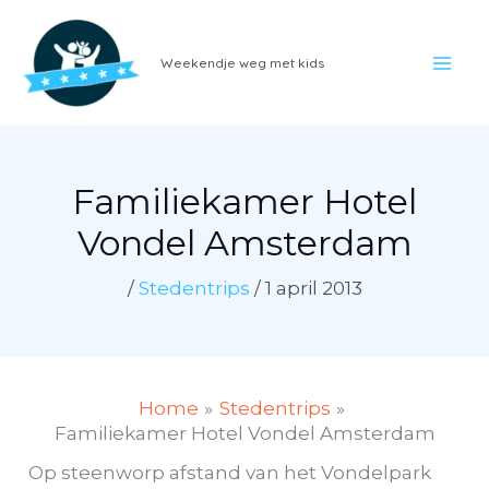
Ga
naar
Weekendje weg met kids
de
inhoud
Familiekamer Hotel
Vondel Amsterdam
/
Stedentrips
/
1 april 2013
Home
Stedentrips
Familiekamer Hotel Vondel Amsterdam
Op steenworp afstand van het Vondelpark