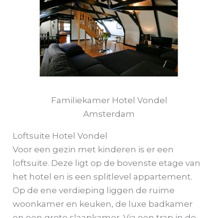
Familiekamer Hotel Vondel
Amsterdam
Loftsuite Hotel Vondel
Voor een gezin met kinderen is er een
loftsuite. Deze ligt op de bovenste etage van
het hotel en is een splitlevel appartement.
Op de ene verdieping liggen de ruime
woonkamer en keuken, de luxe badkamer
en een grote slaapkamer. Via een trap in de