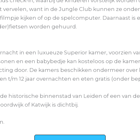
ids check-in, waarbij de kinderen vorstelijk worden
iet vervelen, want in de Jungle Club kunnen ze onde
, filmpje kijken of op de spelcomputer. Daarnaast i
nder)fietsen worden gehuurd.
rnacht in een luxueuze Superior kamer, voorzien 
sonen en een babybedje kan kosteloos op de kamer
ting door. De kamers beschikken ondermeer over kof
n t/m 12 jaar overnachten en eten gratis (onder b
n, de historische binnenstad van Leiden of een van 
rdwijk of Katwijk is dichtbij.
n.