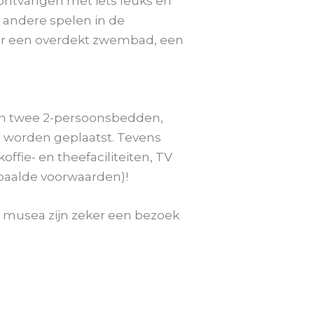
 ontvangen met iets leuks en
r andere spelen in de
s er een overdekt zwembad, een
van twee 2-persoonsbedden,
 worden geplaatst. Tevens
fie- en theefaciliteiten, TV
epaalde voorwaarden)!
de musea zijn zeker een bezoek