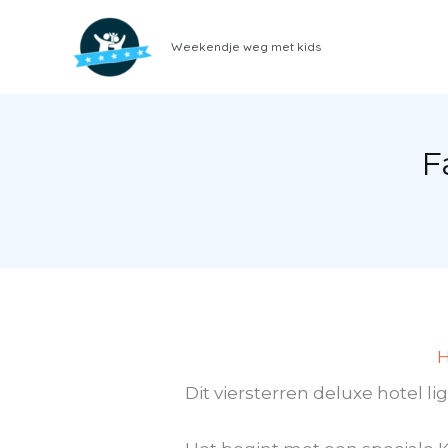
Ga
naar
Weekendje weg met kids
de
inhoud
F
Dit viersterren deluxe hotel li