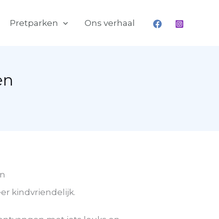
Pretparken
Ons verhaal
en
en
er kindvriendelijk.