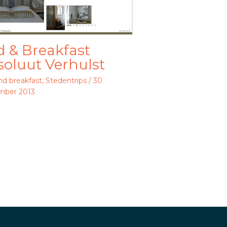
 & Breakfast
oluut Verhulst
nd breakfast
,
Stedentrips
/
30
mber 2013