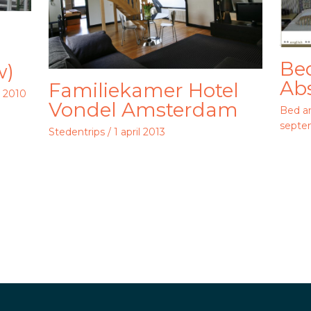
,
Bed
w)
Abs
Familiekamer Hotel
li 2010
Vondel Amsterdam
Bed a
septe
Stedentrips
/
1 april 2013