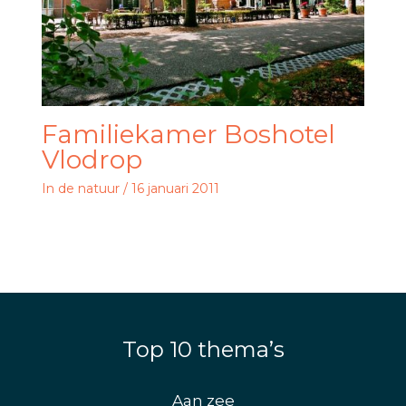
Familiekamer Boshotel
Vlodrop
In de natuur
/
16 januari 2011
Top 10 thema’s
Aan zee