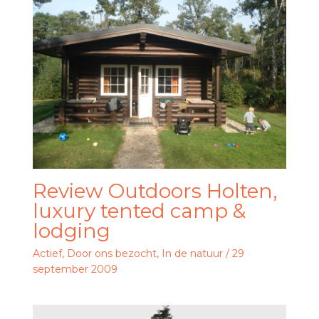
Review Outdoors Holten,
luxury tented camp &
lodging
Actief
,
Door ons bezocht
,
In de natuur
/
29
september 2009