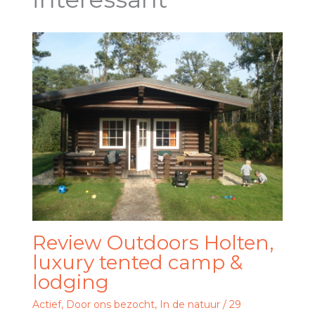
Review Outdoors Holten,
luxury tented camp &
lodging
Actief
,
Door ons bezocht
,
In de natuur
/
29