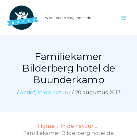
Ga
naar
Weekendje weg met kids
de
inhoud
Familiekamer
Bilderberg hotel de
Buunderkamp
/
Actief
,
In de natuur
/
20 augustus 2017
Home
In de natuur
Familiekamer Bilderberg hotel de