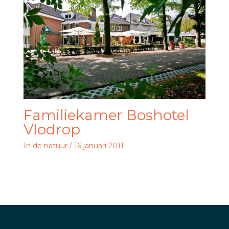
Familiekamer Boshotel
Vlodrop
In de natuur
/
16 januari 2011