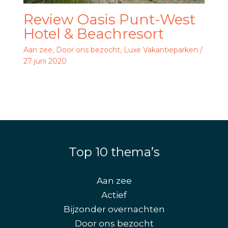
Review Oasis Punt-West
Hotel & Beachresort
Aan zee
,
Door ons bezocht
,
Luxe Vakantieparken
/
27 juni 2020
Top 10 thema’s
Aan zee
Actief
Bijzonder overnachten
Door ons bezocht