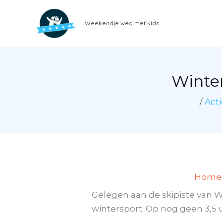
Ga
naar
Weekendje weg met kids
de
inhoud
Winte
/
Acti
Home
Gelegen aan de skipiste van 
wintersport. Op nog geen 3,5 u