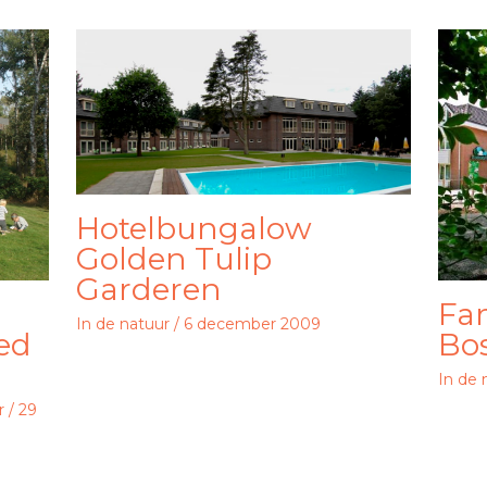
Hotelbungalow
Golden Tulip
Garderen
Fa
In de natuur
/
6 december 2009
ted
Bo
In de 
r
/
29