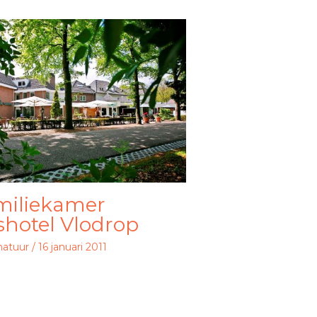
miliekamer
shotel Vlodrop
natuur
/
16 januari 2011