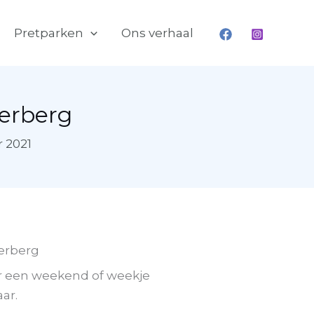
Pretparken
Ons verhaal
erberg
 2021
erberg
or een weekend of weekje
ar.