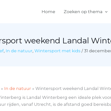
Home
Zoeken op thema
rsport weekend Landal Wint
ef
,
In de natuur
,
Wintersport met kids
/
31 december
In de natuur
Wintersport weekend Landal Wint
Winterberg is Landal Winterberg een ideale plek vo
ur rijden, vanaf Utrecht, is de afstand goed bereisba