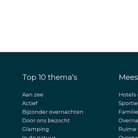
Top 10 thema’s
Mees
Aan zee
Hotels 
Actief
Sportie
Bijzonder overnachten
Famili
Door ons bezocht
Overna
Glamping
Ruime 
In de natuur
Overna