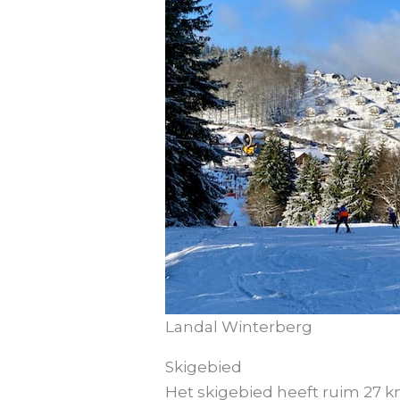
Landal Winterberg
Skigebied
Het skigebied heeft ruim 27