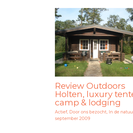
Review Outdoors
Holten, luxury ten
camp & lodging
Actief
,
Door ons bezocht
,
In de natuu
september 2009