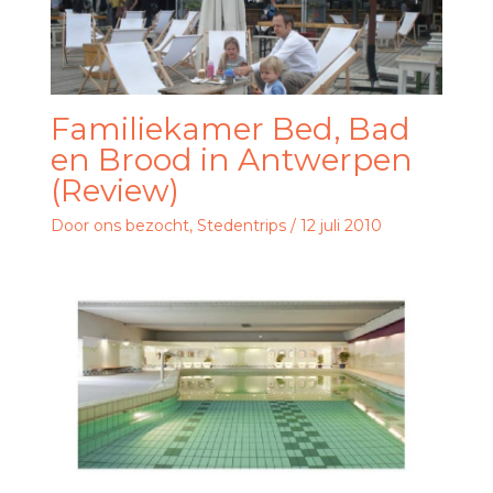
Familiekamer Bed, Bad
en Brood in Antwerpen
(Review)
Door ons bezocht
,
Stedentrips
/
12 juli 2010