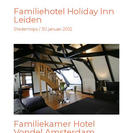
Familiehotel Holiday Inn
Leiden
Stedentrips
/
30 januari 2012
Familiekamer Hotel
Vondel Amsterdam