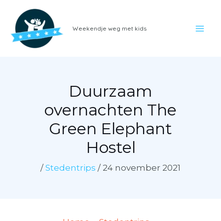
Ga
naar
Weekendje weg met kids
de
inhoud
Duurzaam
overnachten The
Green Elephant
Hostel
/
Stedentrips
/
24 november 2021