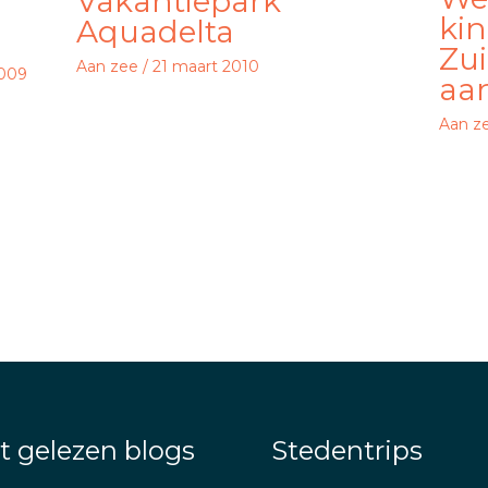
Vakantiepark
kin
Aquadelta
Zu
Aan zee
/
21 maart 2010
2009
aa
Aan z
t gelezen blogs
Stedentrips