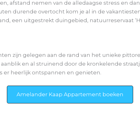
men, afstand nemen van de alledaagse stress en da
uten durende overtocht kom je al in de vakanties
and, een uitgestrekt duingebied, natuurreservaat ‘H
n zijn gelegen aan de rand van het unieke pittore
 aanblik en al struinend door de kronkelende straa
is er heerlijk ontspannen en genieten.
Amelander Kaap Appartement boeken