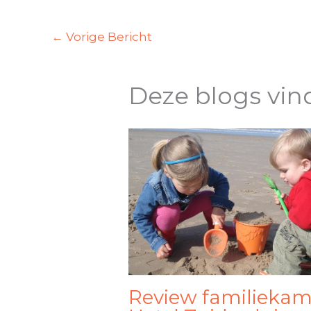
←
Vorige Bericht
Deze blogs vin
Review familiekam