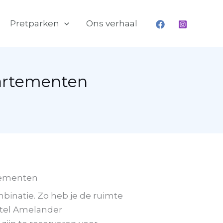
Pretparken
Ons verhaal
artementen
tementen
binatie. Zo heb je de ruimte
otel Amelander