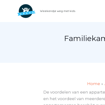
Ga
naar
Weekendje weg met kids
de
inhoud
Familieka
Home
De voordelen van een appartem
en het voordeel van meerdere