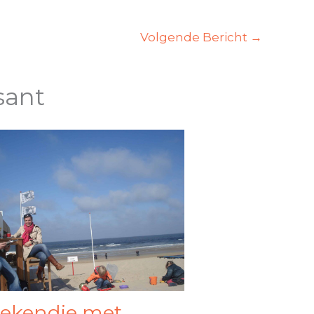
Volgende Bericht
→
sant
ekendje met