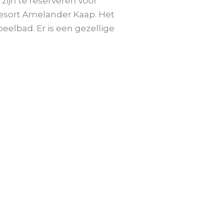
ijn te reserveren voor
esort Amelander Kaap. Het
elbad. Er is een gezellige