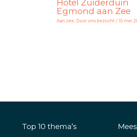
Hotel Zuiderduin
Egmond aan Zee
Aan zee
,
Door ons bezocht
/
15 mei 
Top 10 thema’s
Mees