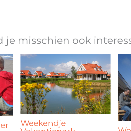
d je misschien ook interes
Weekendje
er
We