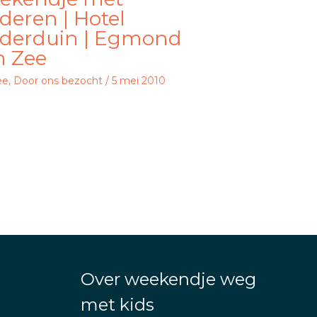
deren | Hotel
iderduin | Egmond
n Zee
ee
,
Door ons bezocht
/
5 mei 2010
Over weekendje weg
met kids