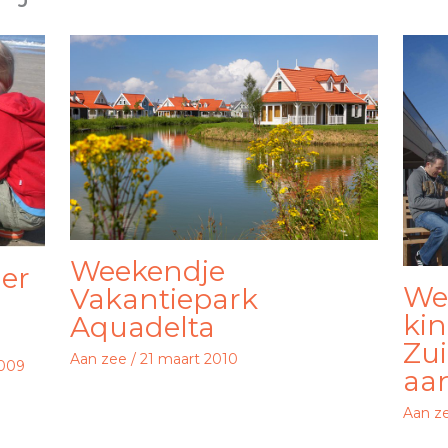
Weekendje
er
We
Vakantiepark
kin
Aquadelta
Zu
Aan zee
/
21 maart 2010
2009
aa
Aan z