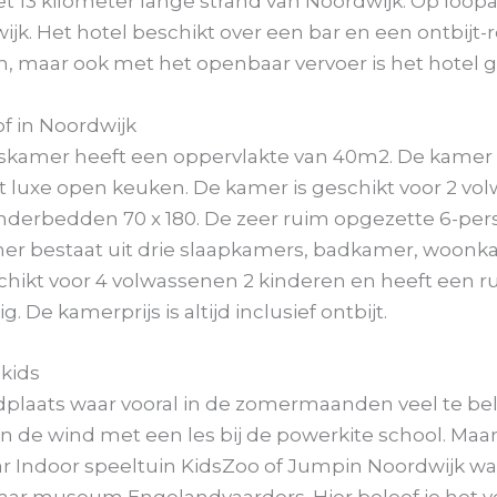
 13 kilometer lange strand van Noordwijk. Op loopafs
k. Het hotel beschikt over een bar en een ontbijt-re
en, maar ook met het openbaar vervoer is het hotel 
f in Noordwijk
kamer heeft een oppervlakte van 40m2. De kamer b
uxe open keuken. De kamer is geschikt voor 2 vol
nderbedden 70 x 180. De zeer ruim opgezette 6-pe
mer bestaat uit drie slaapkamers, badkamer, woon
ikt voor 4 volwassenen 2 kinderen en heeft een ruim 
 De kamerprijs is altijd inclusief ontbijt.
 kids
dplaats waar vooral in de zomermaanden veel te bele
n de wind met een les bij de powerkite school. Maar
aar Indoor speeltuin KidsZoo of Jumpin Noordwijk w
naar museum Engelandvaarders. Hier beleef je het 