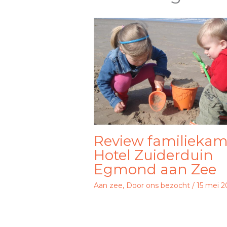
Review familiekam
Hotel Zuiderduin
Egmond aan Zee
Aan zee
,
Door ons bezocht
/
15 mei 