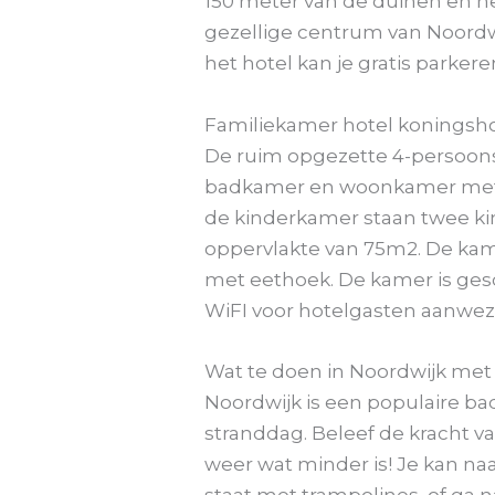
150 meter van de duinen en het
gezellige centrum van Noordwij
het hotel kan je gratis parker
Familiekamer hotel koningsho
De ruim opgezette 4-persoons
badkamer en woonkamer met l
de kinderkamer staan twee ki
oppervlakte van 75m2. De ka
met eethoek. De kamer is gesch
WiFI voor hotelgasten aanwezig.
Wat te doen in Noordwijk met
Noordwijk is een populaire ba
stranddag. Beleef de kracht va
weer wat minder is! Je kan n
staat met trampolines, of ga 