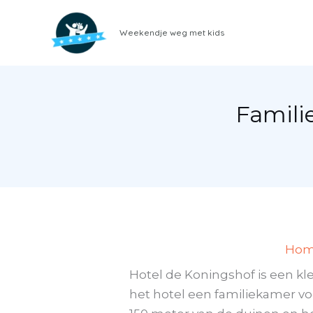
Ga
naar
Weekendje weg met kids
de
inhoud
Famili
Ho
Hotel de Koningshof is een kl
het hotel een familiekamer vo