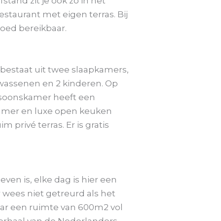
tand zit je ook zo in het
staurant met eigen terras. Bij
goed bereikbaar.
estaat uit twee slaapkamers,
wassenen en 2 kinderen. Op
rsoonskamer heeft een
kamer en luxe open keuken
privé terras. Er is gratis
ven is, elke dag is hier een
 wees niet getreurd als het
aar een ruimte van 600m2 vol
verhaal van de Nederlanders