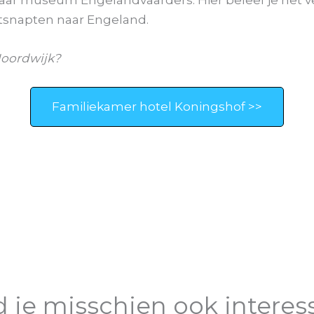
ntsnapten naar Engeland.
Noordwijk?
Familiekamer hotel Koningshof >>
d je misschien ook interes