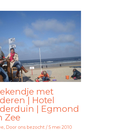
ekendje met
deren | Hotel
iderduin | Egmond
n Zee
ee
,
Door ons bezocht
/
5 mei 2010