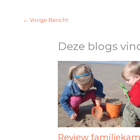
←
Vorige Bericht
Deze blogs vin
Review familiekam