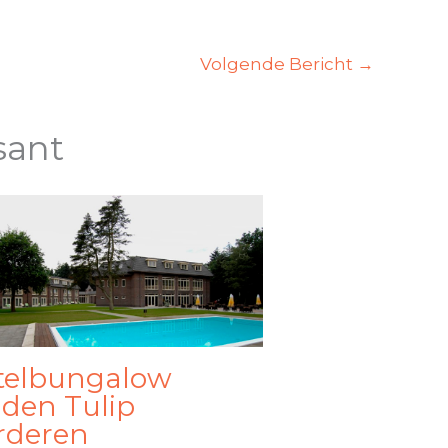
Volgende Bericht
→
sant
telbungalow
den Tulip
rderen