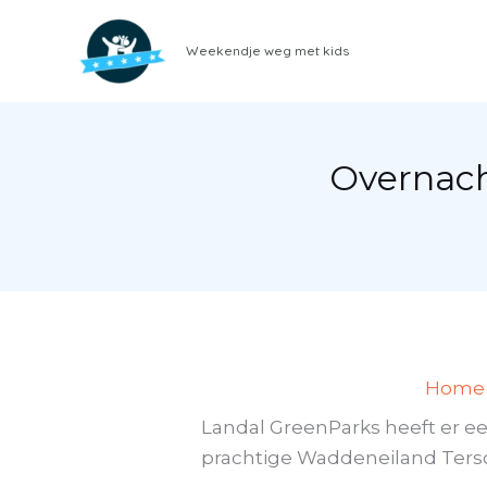
Ga
naar
Weekendje weg met kids
de
inhoud
Overnach
Home
Landal GreenParks heeft er ee
prachtige Waddeneiland Tersch