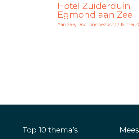
Hotel Zuiderduin
Egmond aan Zee
Aan zee
,
Door ons bezocht
/
15 mei 
Top 10 thema’s
Mees