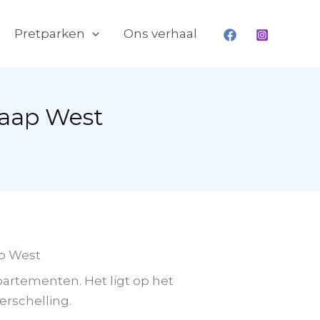
Pretparken
Ons verhaal
Kaap West
ap West
partementen. Het ligt op het
erschelling.