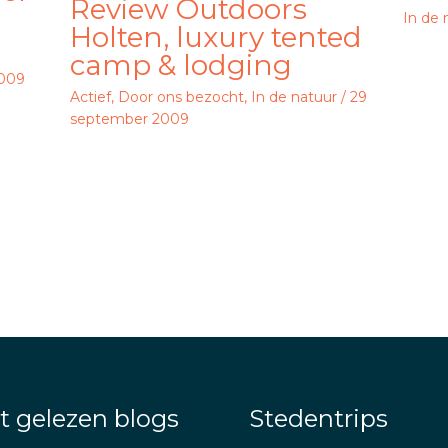
Review Outdoors
In de 
Holten, luxury tented
camp & lodging
2009
Actief
,
Door ons bezocht
,
In de natuur
/
29
september 2009
t gelezen blogs
Stedentrips