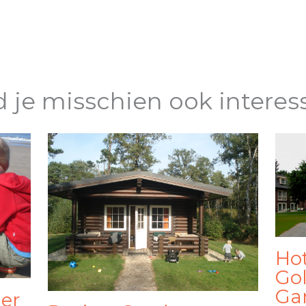
d je misschien ook interes
Ho
Gol
Ga
er