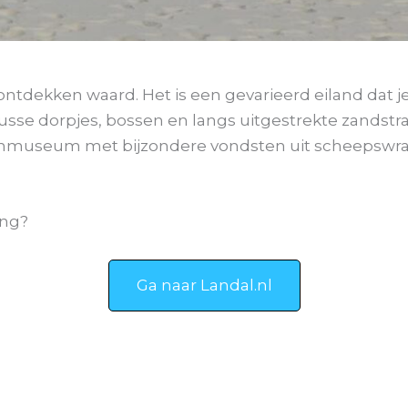
 ontdekken waard. Het is een gevarieerd eiland dat je
usse dorpjes, bossen en langs uitgestrekte zandst
enmuseum met bijzondere vondsten uit scheepswr
ing?
Ga naar Landal.nl