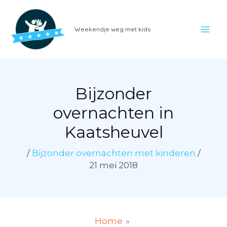
Ga
naar
Weekendje weg met kids
de
inhoud
Bijzonder
overnachten in
Kaatsheuvel
/
Bijzonder overnachten met kinderen
/
21 mei 2018
Home