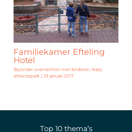
Familiekamer Efteling
Hotel
Bijzonder overnachten met kinderen
,
Nabij
attractiepark
/
29 januari 2017
Top 10 thema’s