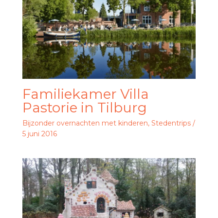
Familiekamer Villa
Pastorie in Tilburg
Bijzonder overnachten met kinderen
,
Stedentrips
/
5 juni 2016