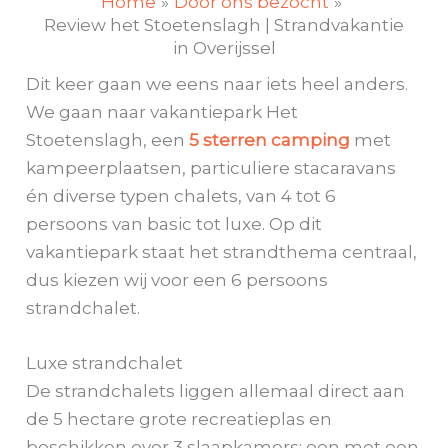
Home
Door ons bezocht
Review het Stoetenslagh | Strandvakantie
in Overijssel
Dit keer gaan we eens naar iets heel anders.
We gaan naar vakantiepark Het
Stoetenslagh, een
5 sterren camping
met
kampeerplaatsen, particuliere stacaravans
én diverse typen chalets, van 4 tot 6
persoons van basic tot luxe. Op dit
vakantiepark staat het strandthema centraal,
dus kiezen wij voor een 6 persoons
strandchalet.
Luxe strandchalet
De strandchalets liggen allemaal direct aan
de 5 hectare grote recreatieplas en
beschikken over 3 slaapkamers: een met een