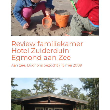
Review familiekamer
Hotel Zuiderduin
Egmond aan Zee
Aan zee
,
Door ons bezocht
/
15 mei 2009