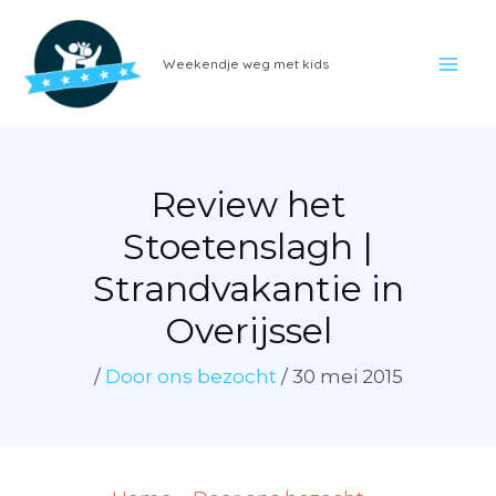
Ga
naar
Weekendje weg met kids
de
inhoud
Review het
Stoetenslagh |
Strandvakantie in
Overijssel
/
Door ons bezocht
/
30 mei 2015