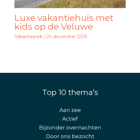
Luxe vakantiehuis met
kids op de Veluwe
Vakantiepark
/
24 december 2016
Top 10 thema’s
Aan zee
Actief
Bijzonder overnachten
Door ons bezocht