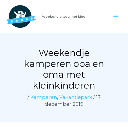
Ga
naar
Weekendje weg met kids
de
inhoud
Weekendje
kamperen opa en
oma met
kleinkinderen
/
Kamperen
,
Vakantiepark
/
17
december 2019