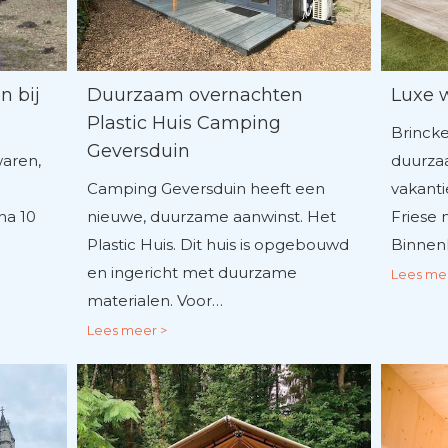
n bij
Duurzaam overnachten
Luxe 
Plastic Huis Camping
Brincke
Geversduin
waren,
duurza
Camping Geversduin heeft een
vakant
na 10
nieuwe, duurzame aanwinst. Het
Friese 
Plastic Huis. Dit huis is opgebouwd
Binnenk
en ingericht met duurzame
Lees me
materialen. Voor…
Lees meer >