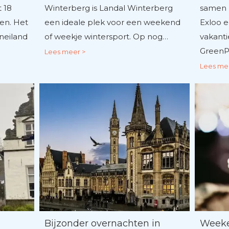
 18
Winterberg is Landal Winterberg
samen 
en. Het
een ideale plek voor een weekend
Exloo 
neiland
of weekje wintersport. Op nog…
vakant
GreenPa
Lees meer >
Lees me
Bijzonder overnachten in
Weeke