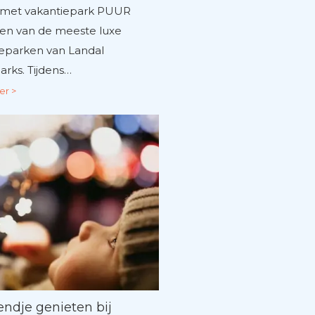
met vakantiepark PUUR
een van de meeste luxe
ieparken van Landal
rks. Tijdens…
er >
ndje genieten bij