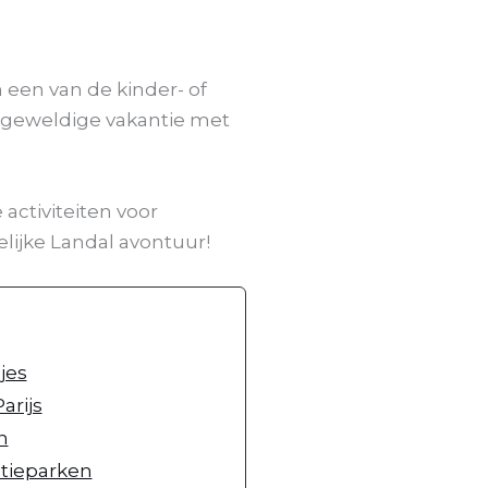
 een van de kinder- of
 geweldige vakantie met
ctiviteiten voor
elijke Landal avontuur!
jes
arijs
n
tieparken