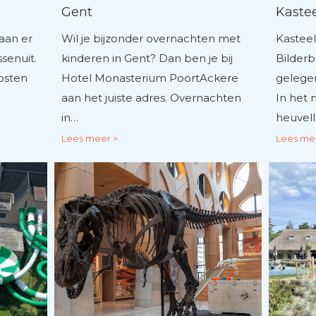
Gent
Kastee
aan er
Wil je bijzonder overnachten met
Kasteel
senuit.
kinderen in Gent? Dan ben je bij
Bilderb
osten
Hotel Monasterium PoortAckere
gelegen
aan het juiste adres. Overnachten
In het
in…
heuvel
Lees meer >
Lees me