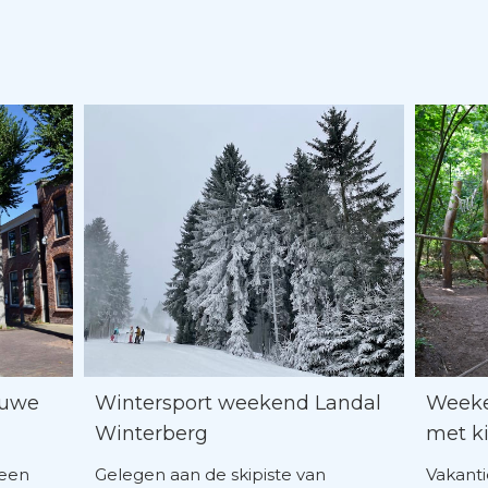
euwe
Wintersport weekend Landal
Weeke
Winterberg
met k
 een
Gelegen aan de skipiste van
Vakanti