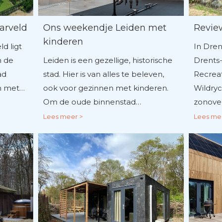
arveld
Ons weekendje Leiden met
Revie
kinderen
d ligt
In Dren
n de
Leiden is een gezellige, historische
Drents
ad
stad. Hier is van alles te beleven,
Recreat
m met…
ook voor gezinnen met kinderen.
Wildryc
Om de oude binnenstad…
zonove
Lees meer >
Lees me