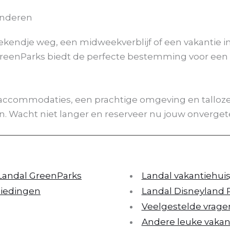
inderen
eekendje weg, een midweekverblijf of een vakantie in
reenParks biedt de perfecte bestemming voor een
accommodaties, een prachtige omgeving en talloze a
en. Wacht niet langer en reserveer nu jouw onverget
andal GreenParks
Landal vakantiehuis
biedingen
Landal Disneyland P
Veelgestelde vrage
Andere leuke vakan