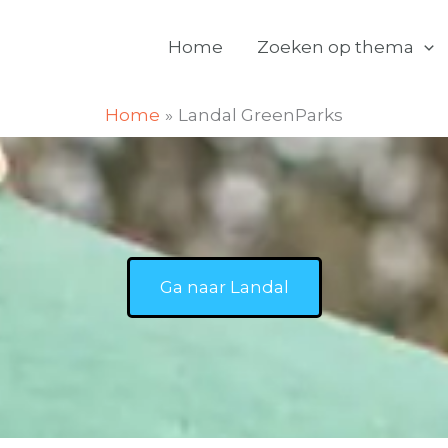
Home
Zoeken op thema
Home
Landal GreenParks
Ga naar Landal