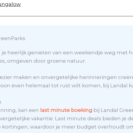
ungalow
reenParks
 je heerlijk genieten van een weekendje weg met he
ties, omgeven door groene natuur.
zier maken en onvergetelijke herinneringen creëren
n even helemaal tot rust wilt komen, bij Landal ka
n
planning, kan een
last minute boeking
bij Landal Gree
nvergetelijke vakantie. Last minute deals bieden je 
jke kortingen, waardoor je meer budget overhoudt 