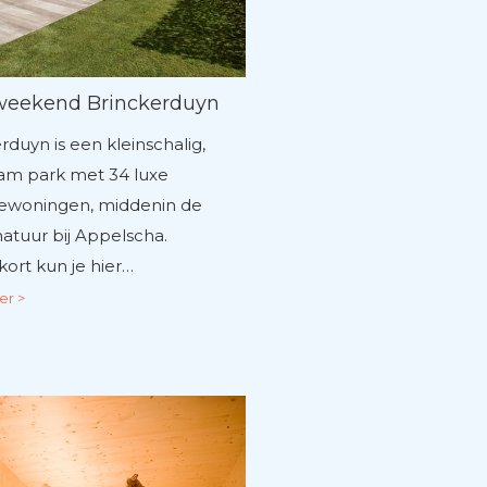
weekend Brinckerduyn
rduyn is een kleinschalig,
am park met 34 luxe
iewoningen, middenin de
natuur bij Appelscha.
ort kun je hier…
er >